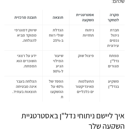
שלהם:
מקרה
אסטרטגיית
תוצאה
תובנה מרכזית
למחקר
השקעה
חברת
ניתוח
הגדלת
שיווק דמוגרפי
ניהול
תחזיות
שולי רווח
ממוקד מביא
נכסים
ב-25%
להצלחה.
עירונית
מפתח
פיצול שוק
שיעור
ידע על רצוני
נדל"ן
המילוי
השוכרים הוא
מגורים
הגיע
המפתח.
ל-90%
משקיע
התעלמות
הפסד של
הצלחה בעבר
בנדל"ן
מאינדיקטור
40% על
אינה מבטיחה
ים כלכליים
ההשקעו
תוצאות בעתיד.
ת
איך ליישם ניתוחי נדל"ן באסטרטגיית
השקעה שלך