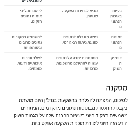
פוטנציאליים
בעיות
מביא לבחירות השקעה
ליישם תהליכי
באיכות
שגויות.
אימות נתונים
הנתוני
חזקים.
ם
זמינות
גישה מוגבלת לנתונים
להשתמש במקורות
הנתוני
מונעת ניתוח רב-גורמי.
נתונים מרובים
ם
ובשותפויות.
דינמיק
הסתמכות יתרה על נתונים
לשלב ערכים
ת
עשויה להתעלם מהשפעות
איכותיים ודעות
השוק
מרכזיות.
מומחים.
מסקנה
לסיכום, המפתח להצלחה בהשקעות בנדל"ן היום מושתת
בקבלת החלטות מבוססות
נתונים
מתקדמים. הניתוחים
משמשים תפקיד חיוני בשיפור ההבנה שלנו על מגמות השוק.
הידע הזה חיוני ליצירת תוכניות השקעה אפקטיביות.