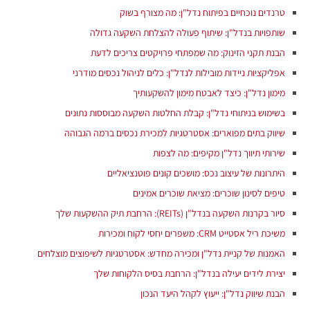
טרנדים נוכחיים בפיתוח נדל"ן: מה מצורף בשוק
שותפויות בנדל"ן: שיתוף פעולה להצלחת השקעה גדולה
הבנת תקני הזינוק: מה שמפתחי פרויקטים צריכים לדעת
אפליקציות ניידות מובילות לנדל"ן: כלים לניהול נכסים מודרני
מימון נדל"ן: כיצד לאבטח מימון להשקעותיך
בשימוש בניתוחי נדל"ן: קבלת החלטות השקעה מבוססות נתונים
שיווק בתים מפוארים: אסטרטגיות למכירת נכסים ברמה הגבוהה
היתרונות של עיצוב נכס: מושכים קונים פוטנציאליים
טיפים לסינון שוכרים: מציאת שוכרים אמינים
סיור בקרנות השקעה בנדל"ן (REITs): הרחבת תיק ההשקעות שלך
משיכת ריל אסטייט CRM: משפרים יחסי לקוח ומכירות
האמנות של קניית נדל"ן ומכירה מחדש: אסטרטגיות לשיפוצים מוצלחים
יצירת לידים יעילה בנדל"ן: הרחבת בסיס הלקוחות שלך
הבנת שיווק נדל"ן: ייעוץ לקהל היעד הנכון