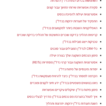
השתמשות בכלים לנתח נדל"ן להצלחה
סקירת אפשרויות שירותי התיווך עבור קונים
אסטרטגיות יעילות להפיכת נכסים
התפקיד של תעודות ירוקות בנדל"ן
האפליקציות הטובות ביותר למקצוענים בנדל"ן
קריטיות תהליכי בדיקת שוכרים החשיבות של תהליכי בדיקת שוכרים
טכניקות ייצוג מובילות בנדל"ן
כלי CRM לנדל"ן המובילים עבור סוכנים
מימון הנכסים השקעה שלך בצורה יעילה
אסטרטגיות השקעה עבור קרני נדל"ן מסחריות (REITs)
יסודות פיננסיים של פיתוח נדל"ן
הקדמה למסחר בנדל"ן: כיצד להרוויח מעסקאות נדל"ן
ניווט בנושאים משפטיים בנדל"ן: ידע חיוני לקונים ומוכרים
מימון פיתוח נדל"ן: שיקולים עיקריים ואפשרויות
איך לטפל בהערכת מס נכסים בנדל"ן: מדריך לבעלי נכסים
השגת תעודות נדל"ן ירוקות: יתרונות ותהליך