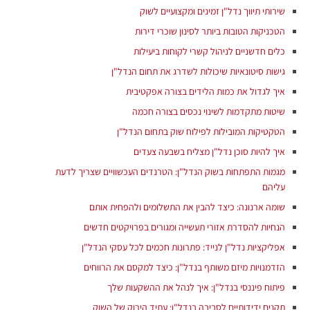
שירותי תיווך נדל"ן זמינים ומקצועיים לשוק
הטכניקות הטובות ביותר לסינון שוכרי דירות
כלים חדשניים לניהול קשרי לקוחות ביעילות
גישות סיטונאיות שיכולות לשדרג את תחום הנדל"ן
איך לגדול את כמות הלידים בצורה אפקטיבית
שיטות מתקדמות לשינוי נכסים בצורה חכמה
הטקטיקות המובילות לפילוח שוק בתחום הנדל"ן
איך להיות סוכן נדל"ן מצליח בשבעה צעדים
מגמות התפתחות בשוק הנדל"ן: הטרנדים העכשוויים שצריך לדעת
עליהם
שומה ארנונה: כיצד להבין את התשלומים ולהפחית אותם
הנחיות להסדרת אזורי תעשייה ומגורים בפרויקטים חדשים
אפליקציות נדל"ן לנייד: פתרונות חכמים לכל עסקי הנדל"ן
הזדמנויות מיזם משותף בנדל"ן: כיצד למקסם את הרווחים
פיתוח פיננסי בנדל"ן: איך לנהל את ההשקעות שלך
תקנים ידידותיים לסביבה בנדל"ן: עתיד הירוק של השוק