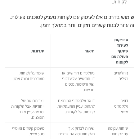
לקוחות.
שימוש בדרכים אלו לעיסוק עם לקוחות מעניק לסוכנים פעילות.
זה עוזר לבנות קשרים חזקים יותר במהלך הזמן.
טכניקות
לעידוד
שיתוף
תיאור
יתרונות
פעולה עם
לקוחות
ניוזלטרים
ניוזלטרים חודשיים או
שומר על לקוחות
רגילים
דו-חודשיים על עדכוני
מעודכנים ובונה אמון.
שוק ורשימות נכסים
חדשות.
דואר
דואר אלקטרוני המותאם
יוצר תחושה של
אלקטרוני
לתחומי עניין והתעסקויות
ייחודיות אצל הלקוחות
אישי
קודמות של לקוחות.
ומראה עניין מצד
הסוכנים.
שיחות עקיפה
שיחות לבדוק איך
מעמיק קשרים ומוסיף
עם לקוחות
הלקוחות ומה הם צריכים.
מגע אישי.