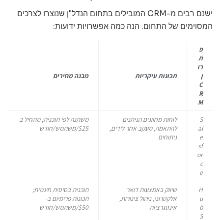
ישנם רבים מ-CRM המובילים בתחום הנדל"ן שנוצרו לצרכים
המסוימים של התחום. הנה כמה אפשרויות ידועות:
פ
ת
רו
ן
תכונות עיקריות
מבנה מחירים
C
R
M
S
לוחות מחוונים הניתנים
משתנה לפי תוכנית; מתחיל ב-
al
להתאמה, מעקב אחר לידים,
$25/משתמש/חודש
e
ניתוחים
sf
or
c
e
H
שיווק באמצעות דואר
תוכנית בסיסית חינמית;
u
אלקטרוני, ניהול צינורות,
תכונות פרימיום ב-
b
אינטגרציות
$50/משתמש/חודש
S