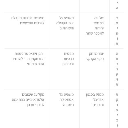
י
ה
צ
שליטה
משפיע על
מאפשר צפיפות מוגבלת
פ
במספר
אופי הקהילה
לצרכים ספציפיים
י
יחידות
והשירותים
פ
למספר שטח
ו
ת
ה
יוצר מרחק
מבטיח
ייתכן ויתאפשר לשנות
ת
מקווי הקרקע
פרטיות
התרחקויות כדי להרחיב
ר
ובטיחות
אזור שימושי
ח
ק
ויו
ת
ת
מנהיג בסגנון
משפיע על
מקל על עיצובים
ק
אדריכלי
אסתטיקת
אלטרנטיביים בהתאמה
ני
וחומרים
השכונה
להיתרי תכנון
ע
י
צ
ו