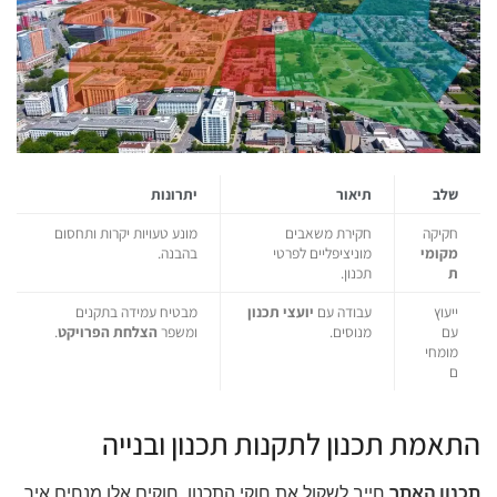
שלב
תיאור
יתרונות
חקיקה
חקירת משאבים
מונע טעויות יקרות ותחסום
מקומי
מוניציפליים לפרטי
בהבנה.
ת
תכנון.
ייעוץ
עבודה עם
יועצי תכנון
מבטיח עמידה בתקנים
עם
מנוסים.
ומשפר
הצלחת הפרויקט
.
מומחי
ם
התאמת תכנון לתקנות תכנון ובנייה
תכנון האתר
חייב לשקול את חוקי התכנון. חוקים אלו מנחים איך