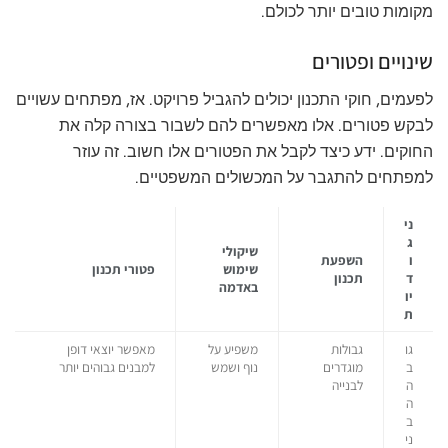
מקומות טובים יותר לכולם.
שינויים ופטורים
לפעמים, חוקי התכנון יכולים להגביל פרויקט. אז, מפתחים עשויים
לבקש פטורים. אלו מאפשרים להם לשבור בצורה קלה את
החוקים. ידע כיצד לקבל את הפטורים אלו חשוב. זה עוזר
למפתחים להתגבר על המכשולים המשפטיים.
ני
ג
שיקולי
ו
השפעת
שימוש
פטורי תכנון
ד
תכנון
באדמה
יו
ת
גו
גבולות
משפיע על
מאפשר יוצאי דופן
ב
מוגדרים
נוף ושמש
למבנים גבוהים יותר
ה
לבנייה
ה
ב
ני