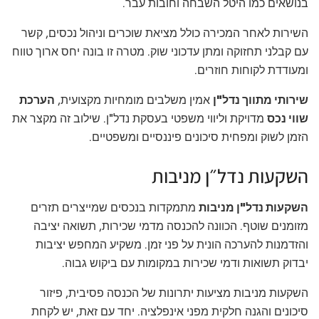
בנושאים כמו היטל השבחה וחובות עבר.
השירות לאחר המכירה כולל מציאת שוכרים וניהול נכסים, קשר
עם קבלני תחזוקה ומתן עדכוני שוק. מטרה זו בונה יחס ארוך טווח
ומעודדת לקוחות חוזרים.
שירותי מתווך נדל"ן
אמין משלבים מומחיות מקצועית,
הערכת
שווי נכס
מדויקת וליווי משפטי בעסקת נדל"ן. שילוב זה מקצר את
הזמן לשוק ומפחית סיכונים פיננסיים ומשפטיים.
השקעות נדל״ן מניבות
השקעות נדל"ן מניבות
מתמקדות בנכסים שמייצרים תזרים
מזומנים שוטף. הכוונה להכנסה מדמי שכירות, תשואה יציבה
והזדמנות להערכה הונית על פני זמן. משקיע המחפש יציבות
יבדוק תשואות ודמי שכירות במקומות עם ביקוש גבוה.
השקעות מניבות מציעות יתרונות של הכנסה פסיבית, פיזור
סיכונים והגנה חלקית מפני אינפלציה. יחד עם זאת, יש לקחת