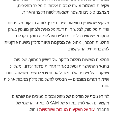
שקיפות בעמלות וגישה לנכסים איכותיים מקצר תהליכים,
מצמצם סיכונים ומשפר תשואות לטווח הקצר והארוך.
משקיע שמעוניין בתוצאות יציבות צריך לוודא בדיקות משפטיות
ופיזיות מקיפות, לבקש חוות דעת מקצועית ולבחון מוניטין בשוק
המקומי. שימוש בכלים דיגיטליים ואנליטיקה תומך בקבלת
החלטות חכמה, ומחזק את
מסקנות תיווך נדל"ן
כשיטה פרקטית
להשבחת תיק ההשקעות.
המלצות מעשיות כוללות בדיקה של רישיון המתווך, שקיפות
בתנאי ההתקשרות ומעקב אחרי תחזיות פיתוח עירוני. משקיע
שמקפיד על צעדים אלה מגדיל את הסיכוי להשיג תשואה גבוהה
ושימור תזרים מזומנים — הבסיס להשקעות נדל"ן מניבות ארוכות
טווח.
למידע נוסף על מודלים של ניהול ונכסים מניבים עם שותפים
מקצועיים ראוי לעיין במידע של OKAM באתר הרשמי של
החברה:
עוד על השקעות מניבות ושותפויות
ניהול.