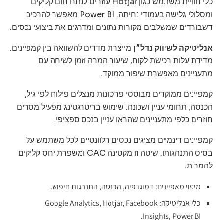
כלי חוויית משתמש כגון Hotjar עוזרים לנתח חום קליקים
ומסלולי גלישה בעמודי נחיתה. Power BI מאפשר להרכיב
דשבורדים שמשלבים מקורות נתונים ומדרגים את ביצועי נכסים.
אנליטיקה לשיווק נדל״ן
מייצרת מדדים להשוואה בין קמפיינים.
מדידת עלות רכישת לקוח, שיעור המרה וזמן לשיחה עם
מתעניינים מאפשרת שיפור ממוקד.
קמפיינים ממוקדים מבוססי פרסונות מנצלים פילוח לפי גיל,
הכנסה, תחומי עניין ושכונה. שימוש בריטרגטינג מפעיל מסרים
חוזרים כלפי מתעניינים שהראו עניין בנכס ספציפי.
קמפיינים דינמיים מציגים נכסים רלוונטיים לכל משתמש על
בסיס התנהגותו. שיטה זו מקטינה CAC ומשפרת יחס קליקים
להמרות.
מיפוי מאפיינים: דמוגרפיה, הכנסה, התנהגות חיפוש.
כלי אנליטיקה: Google Analytics, Hotjar, Facebook
Insights, Power BI.