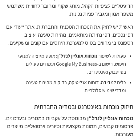
הדיגיטליים לציפיות הקהל. מותג שקוף ומחובר לחוויית משתמש
משפר אמון ומגביר פניות נכונות.
ראשית יש לחזק את הנוכחות הטכנית והחברתית. אתר ייעודי עם
דפי נכסים, דפי נחיתה מותאמים, מהירות טעינה ועיצוב
רספונסיבי מהווים בסיס למערכת היחסים עם קונים ומשקיעים.
פעולות לשיפור
נוכחות אונליין לנדל״ן
: אופטימיזציה למנועי
חיפוש, רישום ב‑Google My Business ועמודים פעילים
בפייסבוק ואינסטגרם.
כלים למדידה: דוחות אנליטיקה, בדיקות מהירות טעינה
ומדדי שימוש סלולריים.
חיזוק נוכחות באינטרנט ובמדיה החברתית
נוכחות אונליין לנדל״ן
מבוססת על עקביות במסרים ובעדכונים.
פרסומים קבועים, תמונות מקצועיות וסיורים וירטואליים מייצרים
מעורבות.