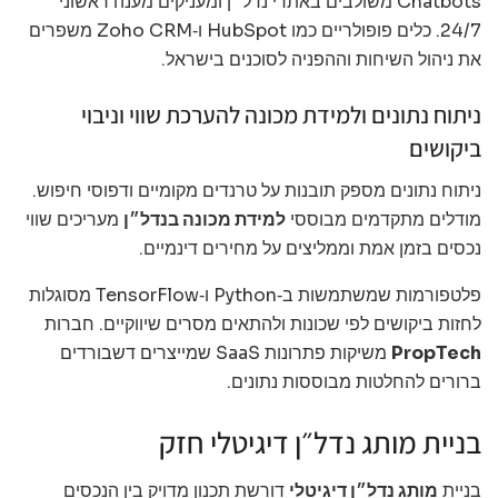
Chatbots משולבים באתרי נדל״ן ומעניקים מענה ראשוני
24/7. כלים פופולריים כמו HubSpot ו‑Zoho CRM משפרים
את ניהול השיחות וההפניה לסוכנים בישראל.
ניתוח נתונים ולמידת מכונה להערכת שווי וניבוי
ביקושים
ניתוח נתונים מספק תובנות על טרנדים מקומיים ודפוסי חיפוש.
מודלים מתקדמים מבוססי
למידת מכונה בנדל״ן
מעריכים שווי
נכסים בזמן אמת וממליצים על מחירים דינמיים.
פלטפורמות שמשתמשות ב‑Python ו‑TensorFlow מסוגלות
לחזות ביקושים לפי שכונות ולהתאים מסרים שיווקיים. חברות
PropTech
משיקות פתרונות SaaS שמייצרים דשבורדים
ברורים להחלטות מבוססות נתונים.
בניית מותג נדל״ן דיגיטלי חזק
בניית
מותג נדל״ן דיגיטלי
דורשת תכנון מדויק בין הנכסים