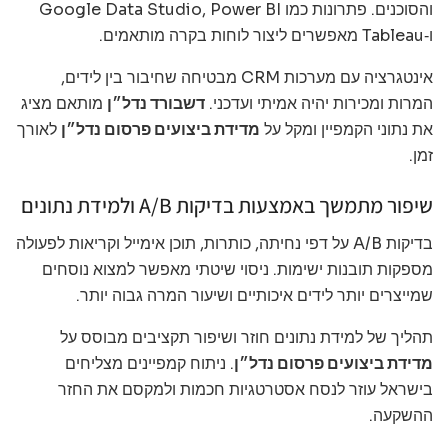
והסוכנים. פתרונות כמו Google Data Studio, Power BI
ו‑Tableau מאפשרים ליצור לוחות בקרה מותאמים.
אינטגרציה עם מערכות CRM מבטיחה שחיבור בין לידים,
המרות ומכירות יהיה אמיתי ועדכני.
דשבורד נדל״ן
מותאם מציג
את נתוני הקמפיין ומקל על
מדידת ביצועים פרסום נדל״ן
לאורך
זמן.
שיפור מתמשך באמצעות בדיקות A/B ולמידת נתונים
בדיקות A/B על דפי נחיתה, כותרות, תוכן אימייל וקריאות לפעולה
מספקות תובנות ישימות. ניסוי שיטתי מאפשר למצוא נוסחים
שמייצרים יותר לידים איכותיים ושיעור המרה גבוה יותר.
תהליך של למידת נתונים חוזר ושיפור תקציבים מבוסס על
מדידת ביצועים פרסום נדל״ן
. ניתוח קמפיינים מצליחים
בישראל עוזר לנסח אסטרטגיות חכמות ולמקסם את החזר
ההשקעה.