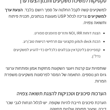
טקטיקות למשיכת משקיעים ותכנון הצעת ערך
למשקיעים קשה לקבל החלטה על סמך רושם בלבד.
הצעת ערך
למשקיעים
צריכה לכלול USP מעוגנת בנתונים, תכנית פיתוח
ותשואה צפויה.
הצגת דוחות NOI, IRR ותזרים מזומנים מפורט.
הכנת pitch deck מקצועי עם תרחישי רגישות טוב/רע.
קמפיינים בלינקדאין ובבלוגים כלכליים כדי להגיע למשקיעים
נדל״ן.
שותפויות עם קרנות ויועצי השקעות מחזקות אמון ופותחות ערוצי
גיוס הון נוספים. התאמה של המסר לפרסונות משקיעים משפרת
המרות.
הערכות סיכונים וטכניקות להצגת תשואה צפויה
הערכת סיכונים חייבת להיות שקופה. יש לכלול הנחות לגבי שכר
דירה, שיעור תפוסה ועלויות תחזוקה.