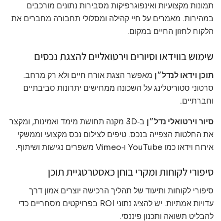
תמונות מקצועיות ואינפוגרפיקות מסבירות נתונים מורכבים
במהירות. מאמרים על חיי קהילה ומסלולי תחבורה מחברים את
הלקוח לחזון החיים במקום.
שימוש בווידאו וסיורים וירטואליים להצגת נכסים
תוכן וידאו לנדל״ן
מאפשר הצגת אורח חיים ולא רק מרחב.
סרטוני סטוריטלינג על השכונה ממחישים יתרונות סביבתיים
וחברתיים.
סיור וירטואלי נדל״ן
ב‑3D מקנה תחושת מימד ואמינות, ומקצר
את החלטות הצפייה בנכס. טיפים לצילום נכס מקצועי וממשקי
אירוח וידאו כמו YouTube ו‑Vimeo משפרים נגישות ושיתוף.
סיפורי לקוחות ומקרי בוחן כאסטרטגיית תוכן
סיפורי לקוחות ותיעוד של תהליך הרכישה יוצרים אמון דרך
עדויות אמתיות. יש להציג נתוני ROI בפרויקטים מסחריים כדי
להבליט תשואה ותכנון פיננסי.