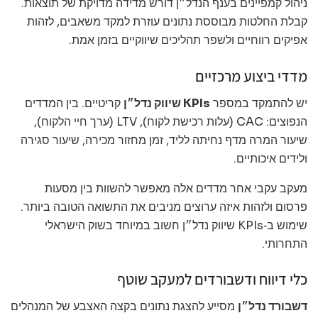
ניהול קמפיינים בענף הנדל״ן דורש מדידה מדויקת של תוצאות.
קבלת החלטות מבוססת נתונים עוזרת למקד משאבים, לזהות
אפיקים רווחיים ולשפר תהליכים שיווקיים בזמן אמת.
מדדי ביצוע מרכזיים
יש להתמקד במספר
KPIs שיווק נדל״ן
קריטיים. בין המדדים
הנפוצים: CAC (עלות רכישת לקוח), LTV (ערך חיי הלקוח),
שיעור המרה מדף נחיתה לליד, זמן מחזור מכירה, שיעור סגירה
ולידים איכותיים.
מעקב עקבי אחר מדדים אלה מאפשר להשוות בין מסעות
פרסום ולזהות איזה ערוצים מניבים את התשואה הטובה ביותר.
שימוש ב‑KPIs שיווק נדל״ן חשוב במיוחד בשוק הישראלי
התחרותי.
כלי דיווח ודשבורדים למעקב שוטף
דשבורד נדל״ן
מסייע להצגת נתונים בקצה האצבע של המנהלים