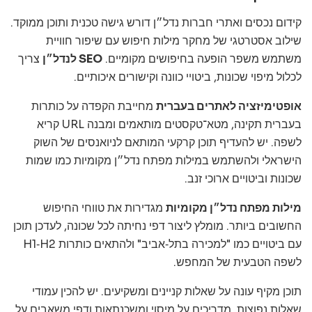
קידום נכסים ואתרי חברות נדל״ן דורש גישה טכנית ותוכן ממוקד.
שילוב אסטרטגי של מחקר מילות חיפוש עם שיפור חוויית
משתמש משפר הופעה בחיפושים מקומיים.
SEO לנדל״ן
צריך
לכלול מיפוי שכונות, ביטויי כוונה וקישורים איכותיים.
אופטימיזציה לאתרים בעברית
מחייבת הקפדה על כותרות
בעברית תקינה, מטא־טקסטים מותאמים ומבנה URL קריא
לשפה. יש להעדיף תוכן קרקעי המותאם לניואנסים של השוק
הישראלי ולהשתמש במילות מפתח נדל״ן מקומיות כמו שמות
שכונות וביטויים ארוכי זנב.
מילות מפתח נדל״ן מקומיות
מגדירות את טווחי החיפוש
החשובים ביותר. מומלץ ליצור דפי נחיתה לכל שכונה, לעדכן תוכן
עם ביטויים כמו "למכירה בתל‑אביב" ולהתאים כותרות H1‑H2
לשפה הטבעית של המחפש.
תוכן מקיף עונה על שאלות קניינים ומשקיעים. יש להכין עמודי
שאלות נפוצות, מדריכים על מיסוי ומשכנתאות ודפי משאבים על